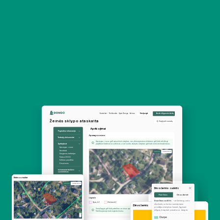
Kontaktai
Tinklaraštis
Apie Dongo
Kainos
Prisijungti
Gauti sklypo ataskaitą
Žemės sklypo ataskaita
Kopijuoti nuorodą
Apribojimai
Pagrindinė informacija
Apsaugos zonos 
Teritorijų dokumentai
Apsaugos zonos gali apsunkinti statybas, nes planuojamiems darbams gali būti reikalingi 
Apribojimai
papildomi leidimai ar sutikimai, o kai kuriais atvejais statybos gali būti visiškai draudžiamos.
Apsaugos zonos
Servitutai
Ortofoto
Kartografinis
Saugomos teritorijos
Natura 2000
Kultūros paveldas
Dirvožemis
Inžinieriniai tinklai ir 
susisiekimas
Elektros tinklai
Kita informacija
Ortofoto
Kartografinis
Dirvožemio sudėtis
Paviršiaus
Dirvodarinė
Legenda
Paviršiaus sudėtis
 – viršutinis grunto 
Ryšių AZ
Elektros AZ
sluoksnis, su kuriuo susiduriama 
Dirvožemis
pradėjus statybas: kasant, lyginant 
Žemėlapyje gali būti pateiktos ne visos apsaugos zonos, todėl žemiau pateikėme žymas iš RC 
sklypą, įrengiant pamatus ar dangas.
Nekilnojamojo turto registro išrašo.
Durpė