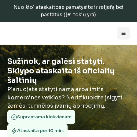
Nuo šiol ataskaitose pamatysite ir reljefą bei
pastatus (jei tokių yra)
Sužinok, ar galėsi statyti.
Sklypo ataskaita iš oficialių
šaltinių
Planuojate statyti namą arba imtis
komercinės veiklos? Nerizikuokite įsigyti
žemės, turinčios įvairių apribojimų.
Suprantama kiekvienam
Ataskaita per 10 min.