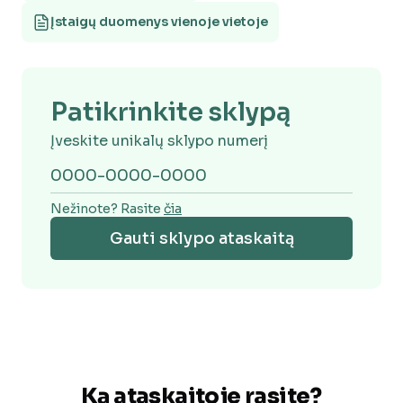
Įstaigų duomenys vienoje vietoje
Ką ataskaitoje rasite?
Patikrinkite sklypą
Įveskite unikalų sklypo numerį
Nežinote? Rasite
čia
Gauti sklypo ataskaitą
Ką ataskaitoje rasite?