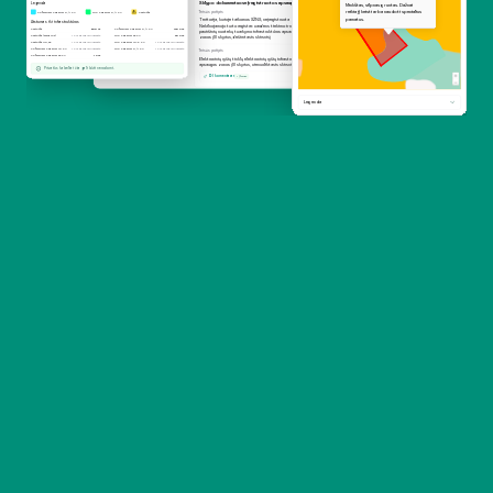
Sklypo dokumentuose įregistruotos apsaugos zonos
Legenda
Minkštas, silpnas gruntas. Dažnai 
reikia jį keisti arba naudoti specialius 
Teisės potipis
Ribojamos dalies plotas 
Požeminiai kabeliai 0,4 kV
Oro kabeliai 0,4 kV
Pastotės
pamatus.
Teritorija, kurioje taikomos SŽNS, neįregistruota 
1 a
Atstumas iki infrastruktūros
Nekilnojamojo turto registre: vandens tiekimo ir nuotekų, 
Pastotės
500 m
Požeminiai kabeliai 0,4 kV
120 km
paviršinių nuotekų tvarkymo infrastruktūros apsaugos 
Pastotės (svarbios)
1 km spinduliu nerasta
Oro kabeliai 35 kV
20 km
zonos (III skyrius, dešimtasis skirsnis)
Pastotės 110,35
1 km spinduliu nerasta
Oro kabeliai 10-6 kV
1 km spinduliu nerasta
Požeminiai kabeliai 10 kV
1 km spinduliu nerasta
Oro kabeliai 0,4 kV
1 km spinduliu nerasta
Teisės potipis
Ribojamos dalies plotas 
Požeminiai kabeliai 35 kV
1 km
Elektroninių ryšių tinklų elektroninių ryšių infrastruktūros 
0,03 a
apsaugos zonos (III skyrius, vienuoliktasis skirsnis)
Privatūs kabeliai čia gali būti nerodomi.
DI komentaras
1 įžvalga
Legenda