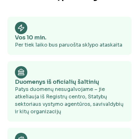
Turintiems alergijų
Triukšmas
Kelių, geležinkelių, pramonės, oro uostų
keliamas triukšmas (jei yra matuojama)
Vos 10 min.
Per tiek laiko bus paruošta sklypo ataskaita
Keliai
Servitutas, artimiausių valstybinių kelių
danga
Duomenys iš oficialių šaltinių
Bendrieji, specialieji, detalieji planai
Patys duomenų nesugalvojame – jie
Randami ir nurodomi dokumentai
atkeliauja iš Registrų centro, Statybų
sektoriaus vystymo agentūros, savivaldybių
ir kitų organizacijų
Papildomi sprendiniai
Savivaldybės planai teritorijai