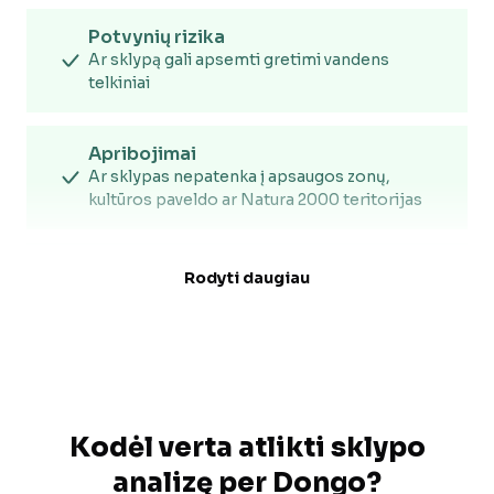
Potvynių rizika
Ar sklypą gali apsemti gretimi vandens
telkiniai
Apribojimai
Ar sklypas nepatenka į apsaugos zonų,
kultūros paveldo ar Natura 2000 teritorijas
Saulės kryptingumas ir potencialas
Rodyti daugiau
Namo orientacijai ir saulės elektrinei
planuoti
Oro tarša
Chemikalai, oro kokybės indeksas
Kodėl verta atlikti sklypo
analizę per Dongo?
Žiedadulkės