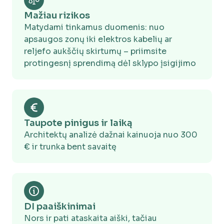
Melioracija
Ribojimai statybai ar kasimui
Mažiau rizikos
Matydami tinkamus duomenis: nuo
apsaugos zonų iki elektros kabelių ar
Derlingumas
reljefo aukščių skirtumų – priimsite
Naudmenų našumo balas
protingesnį sprendimą dėl sklypo įsigijimo
Dirvožemis
Ar gruntas tinkamas pamatams
Taupote pinigus ir laiką
Reljefo aukštingumas
Architektų analizė dažnai kainuoja nuo 300
Aukščių skirtumai kainuos išlyginant
€ ir trunka bent savaitę
Žemės plotas ir kraštinės
Plotas ir kraštinių ilgiai
DI paaiškinimai
Nors ir pati ataskaita aiški, tačiau